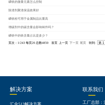
磷铁的微量元素怎么控制
除渣剂聚渣保温效果好
磷铁粉可用于金属制品比重高
增碳剂中的碳含量会影响铸件吗？
磷铁中的铁含量占比是多少？
页次：1/243 每页20 总数4850 首页 上一页
下一页
尾页
转到:
解决方案
联系我们
工厂总部：
汇金513解决方案