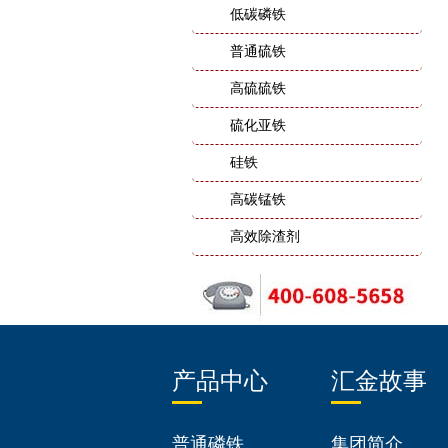
低碳磷铁
普通硫铁
高硫硫铁
硫化亚铁
硅铁
高碳锰铁
高效除渣剂
产品中心
汇金故事
普通磷铁
集团简介