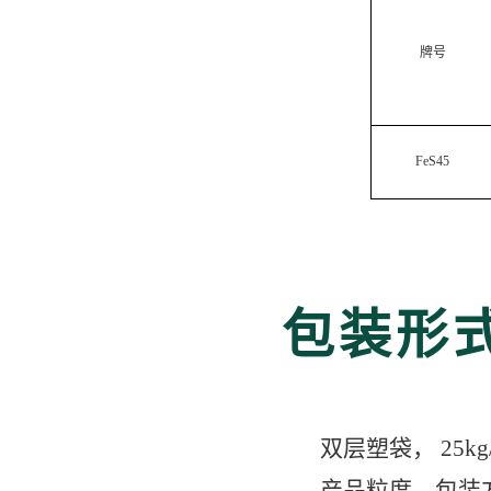
牌号
FeS45
包装形
双层塑袋， 25k
产品粒度、包装