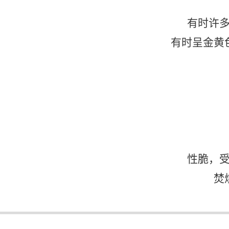
有时许
有时呈金黄
性脆，
焚