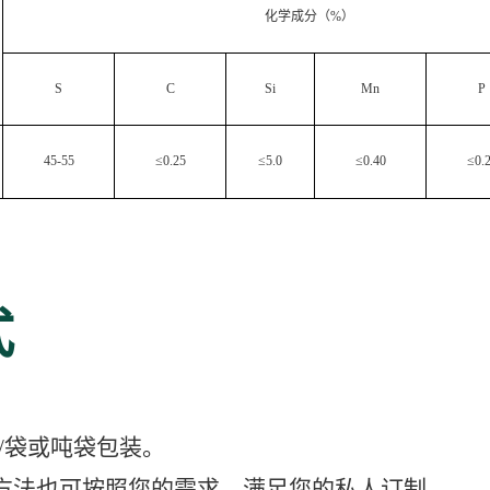
化学成分（%）
S
C
Si
Mn
P
45-55
≤0.25
≤5.0
≤0.40
≤0.
式
g/袋或吨袋包装。
方法也可按照您的需求，满足您的私人订制。