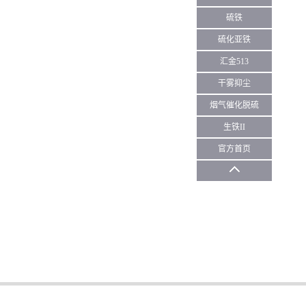
硫铁
硫化亚铁
汇金513
干雾抑尘
烟气催化脱硫
生铁II
官方首页