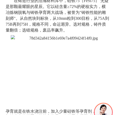
在铸造行业的浩瀚材料库中，硅铁75（FeSi75） 无疑
是那颗最耀眼的星辰。它以硅含量≥72%的硬核实力，横
冶炼钢脱氧与铸铁孕育两大战场，被誉为"铸铁性能的雕
刻师"。从自然块到标块，从10mm粒到300目粉，从75A到
75B再到75H，规格不同，命运迥异。选对规格，铸件质
量翻倍；选错规格，废品率飙升。
孕育就是在铁水浇注前，加入少量硅铁等孕育剂，人为增