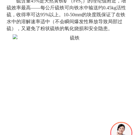
硫含量45%是天然黄铁矿（FeS₂）的理论值附近，增
硫效率最高——每公斤硫铁可向铁水中输送约0.45kg活性
硫，收得率可达95%以上。10-50mm的块度既保证了在铁
水中的溶解速率适中（不会瞬间爆发性释放导致局部过
硫），又避免了粉状硫铁的氧化烧损和安全隐患。