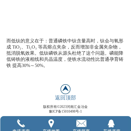
而低钛的意义在于：普通磷铁中钛含量高时，钛会与氧形
成 TiO₂、Ti₂O₃ 等高熔点夹杂，反而增加非金属夹杂物，
抵消脱氧效果。低钛磷铁从源头杜绝了这个问题。磷能降
低铸铁的液相线和共晶温度，使铁水流动性比普通孕育铸
铁 提高30%～50%。
返回顶部
版权所有©2023河南汇金冶金
豫ICP备15010498号-1