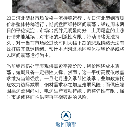
23日河北型材市场价格主流持稳运行，今日河北型钢市场
价格整体持稳运行，期货盘面维持区间震荡，经过周末两
日的平稳沉淀，市场出货并无明显向好，上周尾盘的上涨
行情未能延续，对市场的刺激性有限，带动情绪无法持
久，对于当前市场经过长时间大幅下跌的悲观情绪无法有
效打破其低迷情绪。预计本周河北地区整体型钢价格或将
以区间震荡运行为主。
当前钢市仍处于表观供需紧平衡阶段，钢价围绕成本震
荡，短期具备一定韧性支撑。然而，这一平衡高度依赖需
求维持当前强度。一旦七月进入季节性淡季，叠加政策托
底效力边际减弱，钢材需求存在加速走弱风险；而供应端
因高炉盈利尚可、电炉生产被动持续，调整弹性有限，届
时市场或将面临供需再平衡破裂的风险。
返回顶部