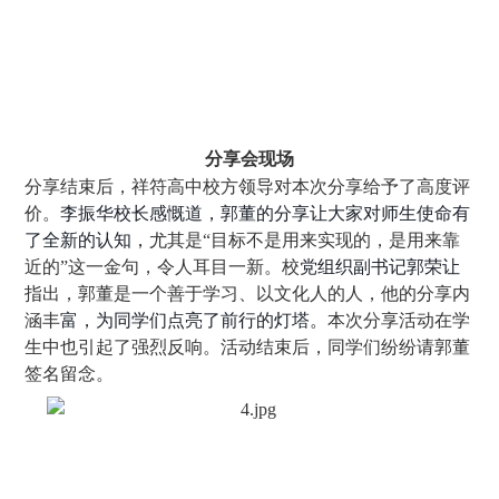
分享会现场
分享结束后，祥符高中校方领导对本次分享给予了高度评
价。
李
振华
校长感慨道，郭董的
分享
让大家对师生使命有
了全新
的认知
，
尤其是“目标不是用来实现的，是用来靠
近的”这一金句，令人耳目一新。校
党组织副书记郭荣让
指出，郭董是一个善于学习、以文化人的人，他的分享内
涵丰
富，为同学们点亮了前行的灯塔。
本次分享活动在学
生中也引起了强烈反响。活动结束后，同学们纷纷请郭董
签名留念。